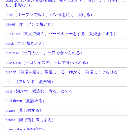
assorted（さまざまな種類の、盛り合わせた、分類した、仕分けし
た、多彩な..）
bake（オーブンで焼く、パン等を焼く、焼ける）
baked（オーブンで焼いた）
barbecue（直火で焼く、バーベキューをする、丸焼きにする）
batch（ひと焼きぶん）
bite-size（一口大の～、一口で食べられる）
bite-sized（一口サイズの、一口で食べられる）
blanch（熱湯を通す、湯通しする、ゆがく、熱湯にくぐらせる）
blend（ブレンド、混合物）
boil（沸かす、煮込む、煮る、ゆでる）
boil down（煮詰める）
braise（蒸し煮する）
braise（鍋で蒸し煮にする）
brew sake（酒を醸す）