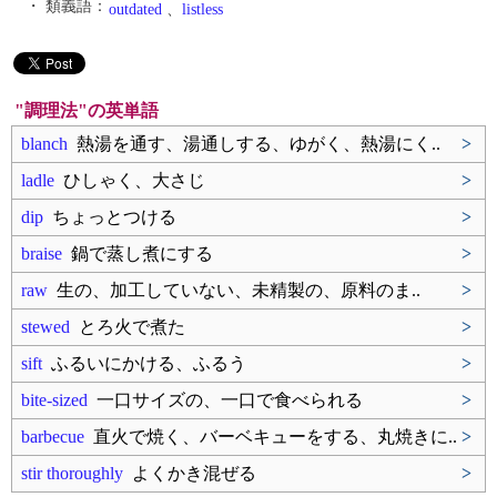
・ 類義語：
outdated
、
listless
"調理法"の英単語
blanch
熱湯を通す、湯通しする、ゆがく、熱湯にく..
>
ladle
ひしゃく、大さじ
>
dip
ちょっとつける
>
braise
鍋で蒸し煮にする
>
raw
生の、加工していない、未精製の、原料のま..
>
stewed
とろ火で煮た
>
sift
ふるいにかける、ふるう
>
bite-sized
一口サイズの、一口で食べられる
>
barbecue
直火で焼く、バーベキューをする、丸焼きに..
>
stir thoroughly
よくかき混ぜる
>