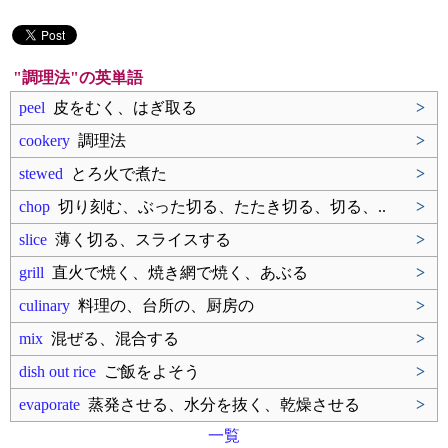
"調理法"の英単語
peel
皮をむく、はぎ取る
>
cookery
調理法
>
stewed
とろ火で煮た
>
chop
切り刻む、ぶった切る、たたき切る、切る、..
>
slice
薄く切る、スライスする
>
grill
直火で焼く、焼き網で焼く、あぶる
>
culinary
料理の、台所の、厨房の
>
mix
混ぜる、混合する
>
dish out rice
ご飯をよそう
>
evaporate
蒸発させる、水分を抜く、乾燥させる
>
一覧