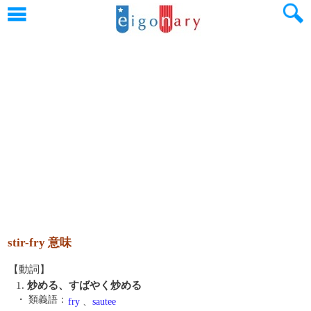
stir-fry 意味
【動詞】
1.
炒める、すばやく炒める
・ 類義語：
fry
、
sautee