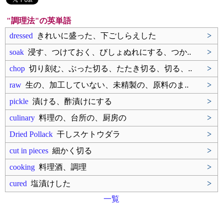
"調理法"の英単語
dressed
きれいに盛った、下ごしらえした
>
soak
浸す、つけておく、びしょぬれにする、つか..
>
chop
切り刻む、ぶった切る、たたき切る、切る、..
>
raw
生の、加工していない、未精製の、原料のま..
>
pickle
漬ける、酢漬けにする
>
culinary
料理の、台所の、厨房の
>
Dried Pollack
干しスケトウダラ
>
cut in pieces
細かく切る
>
cooking
料理酒、調理
>
cured
塩漬けした
>
一覧