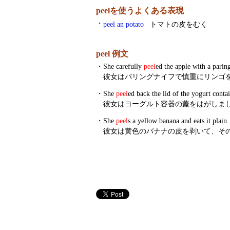
peelを使うよくある表現
・
peel an potato
トマトの皮をむく
peel 例文
・
She carefully
peel
ed the apple with a paring
彼女はパリングナイフで慎重にリンゴ
・
She
peel
ed back the lid of the yogurt contai
彼女はヨーグルト容器の蓋をはがしま
・
She
peel
s a yellow banana and eats it plain.
彼女は黄色のバナナの皮を剥いて、そ