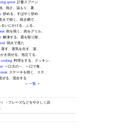
ring spoon
計量スプーン
熱、熱さ、温もり、暑..
y
炒める、すばやく炒め..
直火で焼く、焼き網で..
るいにかける、ふる..
meat
肉を焼く、肉をグリル..
t
解凍する、霜を取り除..
red
弱火で煮た
蒸す、蒸気を出す、湯..
かき混ぜる、泡立てる..
e cooking
料理をする、クッキン..
ize
一口大の～、一口で食..
a steak
ステーキを焼く、ステ..
混ぜる、混合する
＜ 一覧 ＞
ョン）・フレーズなどをやさしく説
。