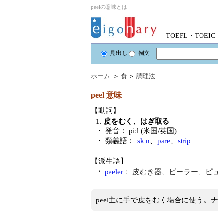
peelの意味とは
TOEFL・TOE
見出し
例文
ホーム
＞
食
＞
調理法
peel
意味
【動詞】
1.
皮をむく、はぎ取る
・ 発音：
piːl (米国/英国)
・ 類義語：
skin
、
pare
、
strip
【派生語】
・
peeler
：
皮むき器、ピーラー、ピ
peel主に手で皮をむく場合に使う。ナ