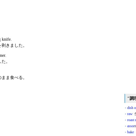
 knife.
を剥きました。
ner.
した。
のまま食べる。
"調
dish o
raw
生
roast 
assor
bake