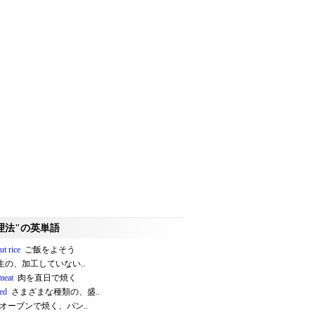
理法"の英単語
ut rice
ご飯をよそう
の、加工していない..
meat
肉を直日で焼く
ted
さまざまな種類の、盛..
オーブンで焼く、パン..