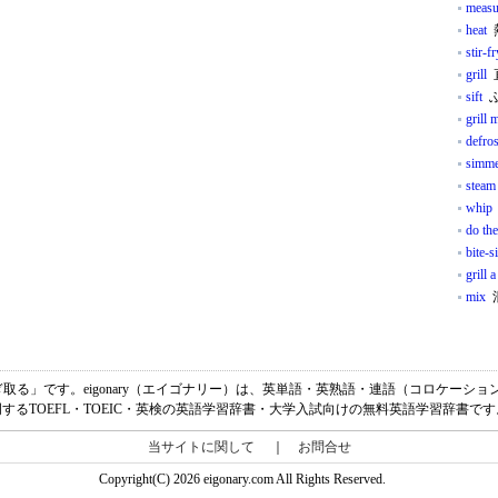
measu
heat
stir-fr
grill
sift
ふ
grill 
defros
simme
steam
whip
do th
bite-s
grill 
mix
はぎ取る」です。eigonary（エイゴナリー）は、英単語・英熟語・連語（コロケーシ
明するTOEFL・TOEIC・英検の英語学習辞書・大学入試向けの無料英語学習辞書です
当サイトに関して
｜
お問合せ
Copyright(C) 2026 eigonary.com All Rights Reserved.