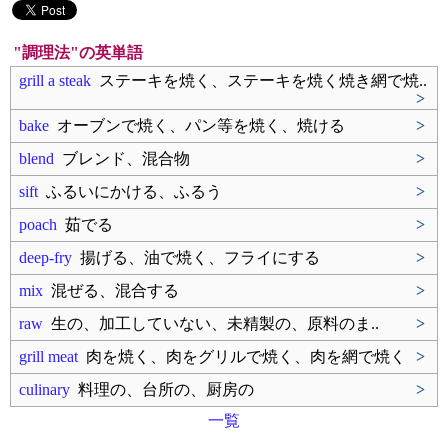
"調理法"の英単語
grill a steak
ステーキを焼く、ステーキを焼く焼き網で焼..
>
bake
オーブンで焼く、パン等を焼く、焼ける
>
blend
ブレンド、混合物
>
sift
ふるいにかける、ふるう
>
poach
茹でる
>
deep-fry
揚げる、油で焼く、フライにする
>
mix
混ぜる、混合する
>
raw
生の、加工していない、未精製の、原料のま..
>
grill meat
肉を焼く、肉をグリルで焼く、肉を網で焼く
>
culinary
料理の、台所の、厨房の
>
一覧