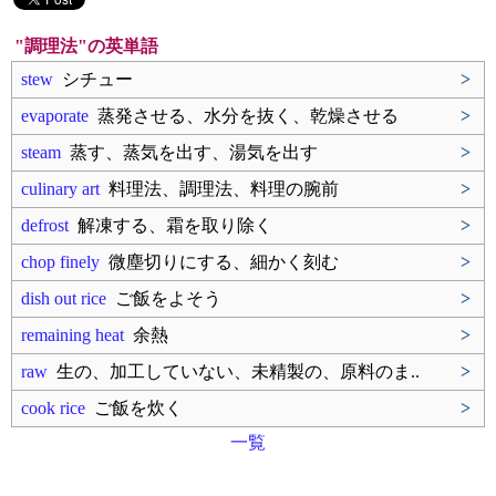
"調理法"の英単語
stew
シチュー
>
evaporate
蒸発させる、水分を抜く、乾燥させる
>
steam
蒸す、蒸気を出す、湯気を出す
>
culinary art
料理法、調理法、料理の腕前
>
defrost
解凍する、霜を取り除く
>
chop finely
微塵切りにする、細かく刻む
>
dish out rice
ご飯をよそう
>
remaining heat
余熱
>
raw
生の、加工していない、未精製の、原料のま..
>
cook rice
ご飯を炊く
>
一覧