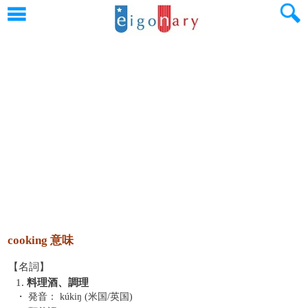
cooking 意味
【名詞】
1.
料理酒、調理
・ 発音：
kúkiŋ (米国/英国)