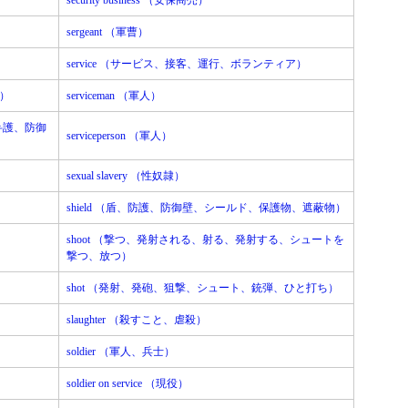
security business （安保商売）
sergeant （軍曹）
service （サービス、接客、運行、ボランティア）
る）
serviceman （軍人）
、弁護、防御
serviceperson （軍人）
sexual slavery （性奴隷）
shield （盾、防護、防御壁、シールド、保護物、遮蔽物）
shoot （撃つ、発射される、射る、発射する、シュートを
撃つ、放つ）
shot （発射、発砲、狙撃、シュート、銃弾、ひと打ち）
slaughter （殺すこと、虐殺）
soldier （軍人、兵士）
soldier on service （現役）