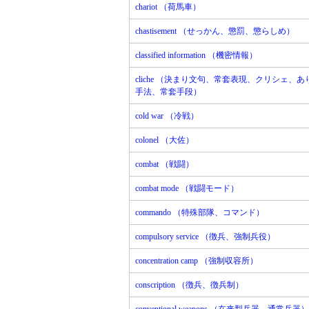
chariot （荷馬車）
chastisement （せっかん、懲罰、懲らしめ）
classified information （機密情報）
cliche （決まり文句、常套表現、クリシェ、
手法、常套手段）
cold war （冷戦）
colonel （大佐）
combat （戦闘）
combat mode （戦闘モード）
commando （特殊部隊、コマンド）
compulsory service （徴兵、強制兵役）
concentration camp （強制収容所）
conscription （徴兵、徴兵制）