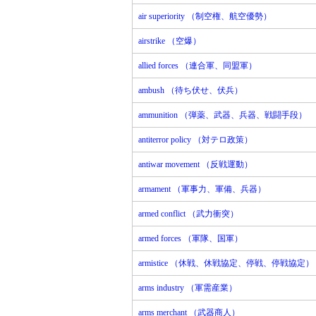
air superiority （制空権、航空優勢）
airstrike （空爆）
allied forces （連合軍、同盟軍）
ambush （待ち伏せ、伏兵）
ammunition （弾薬、武器、兵器、戦闘手段）
antiterror policy （対テロ政策）
antiwar movement （反戦運動）
armament （軍事力、軍備、兵器）
armed conflict （武力衝突）
armed forces （軍隊、国軍）
armistice （休戦、休戦協定、停戦、停戦協定）
arms industry （軍需産業）
arms merchant （武器商人）