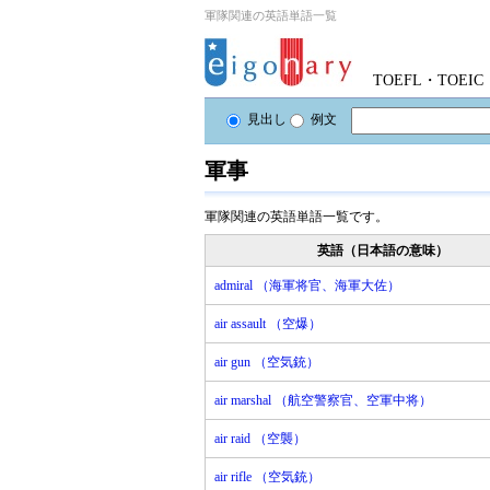
軍隊関連の英語単語一覧
TOEFL・TOE
見出し
例文
軍事
軍隊関連の英語単語一覧です。
英語（日本語の意味）
admiral （海軍将官、海軍大佐）
air assault （空爆）
air gun （空気銃）
air marshal （航空警察官、空軍中将）
air raid （空襲）
air rifle （空気銃）