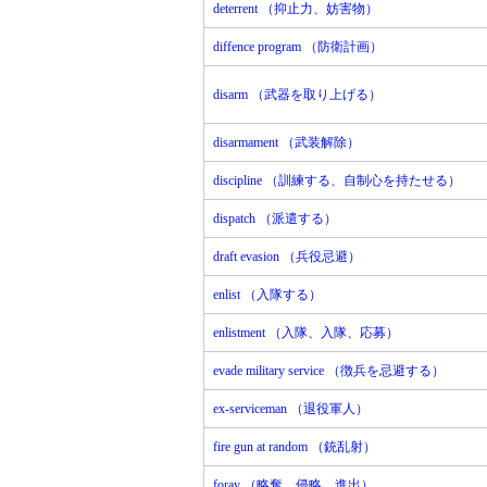
deterrent （抑止力、妨害物）
diffence program （防衛計画）
disarm （武器を取り上げる）
disarmament （武装解除）
discipline （訓練する、自制心を持たせる）
dispatch （派遣する）
draft evasion （兵役忌避）
enlist （入隊する）
enlistment （入隊、入隊、応募）
evade military service （徴兵を忌避する）
ex‐serviceman （退役軍人）
fire gun at random （銃乱射）
foray （略奪、侵略、進出）