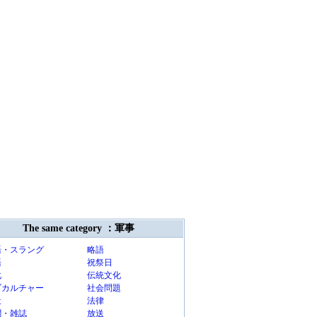
The same category ：軍事
語・スラング
略語
語
祝祭日
化
伝統文化
ブカルチャー
社会問題
祉
法律
聞・雑誌
放送