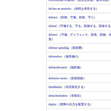
conventional weapons （在来型兵器、通常兵器）
declare an armistice （休戦を布告する）
defence （防御、守備、防衛、守り）
defend （守備する、守る、防御する、防衛す
defense （守備、ディフェンス、防衛、防御
策）
defense spending （防衛費）
defenseless （無防備の）
defenselessness （無防備）
defensive tactics （防衛戦術）
demilitarize （非武装化する）
denuclearization （非核化）
deploy （部隊や兵力を配置する）