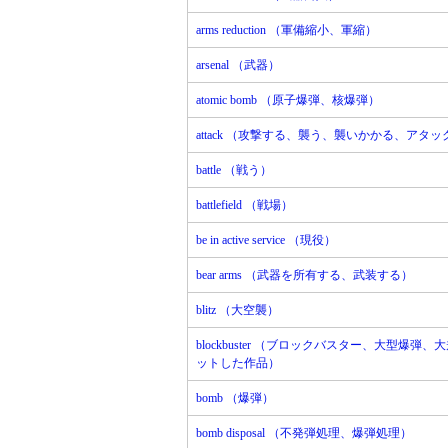
arms reduction （軍備縮小、軍縮）
arsenal （武器）
atomic bomb （原子爆弾、核爆弾）
attack （攻撃する、襲う、襲いかかる、アタ
battle （戦う）
battlefield （戦場）
be in active service （現役）
bear arms （武器を所有する、武装する）
blitz （大空襲）
blockbuster （ブロックバスター、大型爆弾
ットした作品）
bomb （爆弾）
bomb disposal （不発弾処理、爆弾処理）