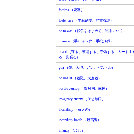
fortless （要塞）
foster care （里親制度、児童養護）
go to war （戦争をはじめる、戦争にいく）
grenade （手りゅう弾、手投げ弾）
guard （守る、護衛する、守備する、ガード
る、見張る）
gun （銃、大砲、ガン、ピストル）
holocaust （殺戮、大虐殺）
hostile country （敵対国、敵国）
imaginary enemy （仮想敵国）
incendiary （放火の）
incendiary bomb （焼夷弾）
infantry （歩兵）