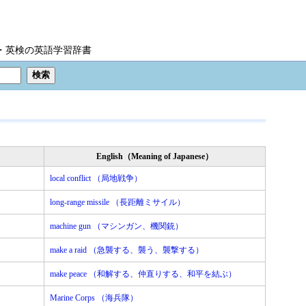
IC・英検の英語学習辞書
English（Meaning of Japanese）
local conflict （局地戦争）
long-range missile （長距離ミサイル）
machine gun （マシンガン、機関銃）
make a raid （急襲する、襲う、襲撃する）
make peace （和解する、仲直りする、和平を結ぶ）
Marine Corps （海兵隊）