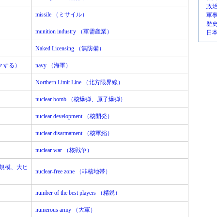
政
missile （ミサイル）
軍
歴
munition industry （軍需産業）
日
Naked Licensing （無防備）
ックする）
navy （海軍）
Northern Limit Line （北方限界線）
nuclear bomb （核爆弾、原子爆弾）
nuclear development （核開発）
nuclear disarmament （核軍縮）
nuclear war （核戦争）
、大規模、大ヒ
nuclear-free zone （非核地帯）
number of the best players （精鋭）
numerous army （大軍）