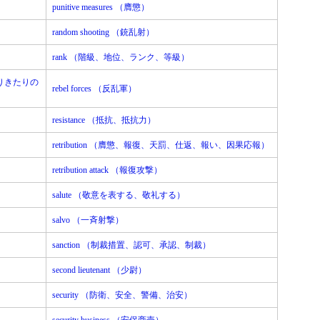
punitive measures （膺懲）
random shooting （銃乱射）
rank （階級、地位、ランク、等級）
ありきたりの
rebel forces （反乱軍）
resistance （抵抗、抵抗力）
retribution （膺懲、報復、天罰、仕返、報い、因果応報）
retribution attack （報復攻撃）
salute （敬意を表する、敬礼する）
salvo （一斉射撃）
sanction （制裁措置、認可、承認、制裁）
second lieutenant （少尉）
security （防衛、安全、警備、治安）