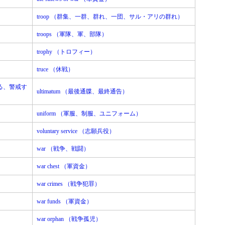
troop （群集、一群、群れ、一団、サル・アリの群れ）
troops （軍隊、軍、部隊）
trophy （トロフィー）
truce （休戦）
する、警戒す
ultimatum （最後通牒、最終通告）
uniform （軍服、制服、ユニフォーム）
voluntary service （志願兵役）
war （戦争、戦闘）
war chest （軍資金）
war crimes （戦争犯罪）
war funds （軍資金）
war orphan （戦争孤児）