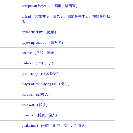
occupation forces （占領軍、駐留軍）
offend （攻撃する、責める、感情を害する、機嫌を損ね
る）
opponent army （敵軍）
opposing country （敵対国）
pacifist （平和主義者）
partisan （パルチザン）
peace treaty （平和条約）
player on the playing list （現役）
postwar （戦後の）
post-war （戦後）
prisoner （捕虜、囚人）
punishment （刑罰、処罰、罰、お仕置き）