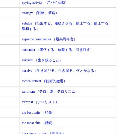
spying activity （スパイ活動）
strategy （戦略、策略）
subdue （征服する、服従させる、鎮圧する、鎮圧する、
緩和する）
supreme commander （最高司令官）
surrender （降伏する、放棄する、引き渡す）
survival （生き残ること）
survive （生き延びる、生き残る、何とかなる）
tactical retreat （戦術的撤退）
terrorism （テロ行為、テロリズム）
terrorist （テロリスト）
the best units （精鋭）
the most elite （精鋭）
the sinews of war （軍資金）