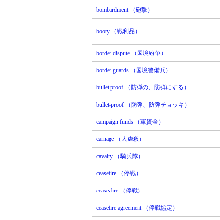
bombardment （砲撃）
booty （戦利品）
border dispute （国境紛争）
border guards （国境警備兵）
bullet proof （防弾の、防弾にする）
bullet-proof （防弾、防弾チョッキ）
campaign funds （軍資金）
carnage （大虐殺）
cavalry （騎兵隊）
ceasefire （停戦）
cease-fire （停戦）
ceasefire agreement （停戦協定）