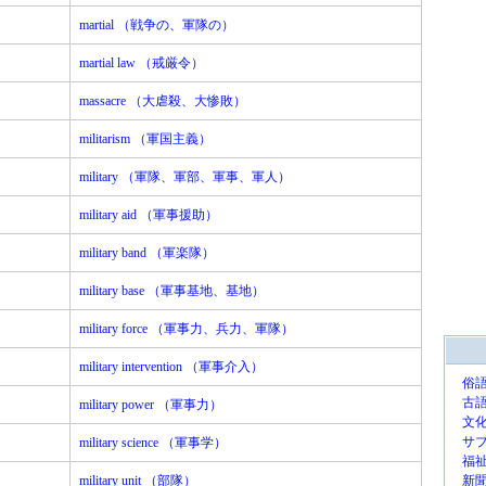
martial （戦争の、軍隊の）
martial law （戒厳令）
massacre （大虐殺、大惨敗）
militarism （軍国主義）
military （軍隊、軍部、軍事、軍人）
military aid （軍事援助）
military band （軍楽隊）
military base （軍事基地、基地）
military force （軍事力、兵力、軍隊）
military intervention （軍事介入）
俗
古
military power （軍事力）
文
サ
military science （軍事学）
福
military unit （部隊）
新