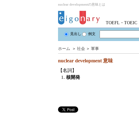
nuclear developmentの意味とは
TOEFL・TOE
見出し
例文
ホーム
＞
社会
＞
軍事
nuclear development
意味
【名詞】
1.
核開発