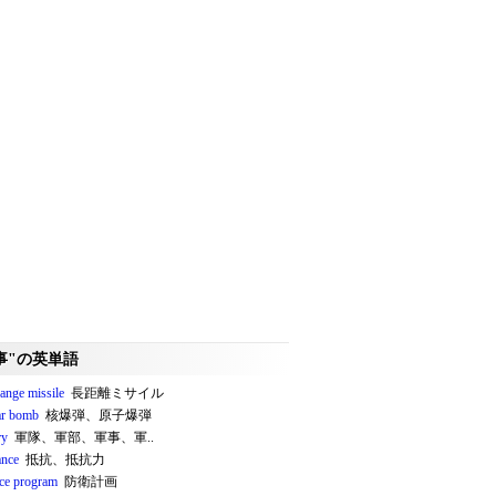
事"の英単語
ange missile
長距離ミサイル
ar bomb
核爆弾、原子爆弾
ry
軍隊、軍部、軍事、軍..
ance
抵抗、抵抗力
nce program
防衛計画