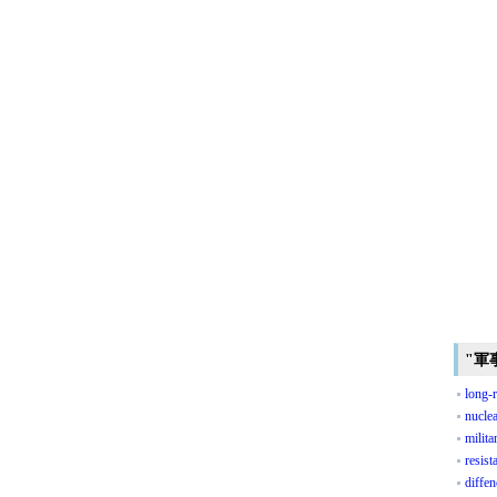
"軍
long-r
nucle
milita
resist
diffe