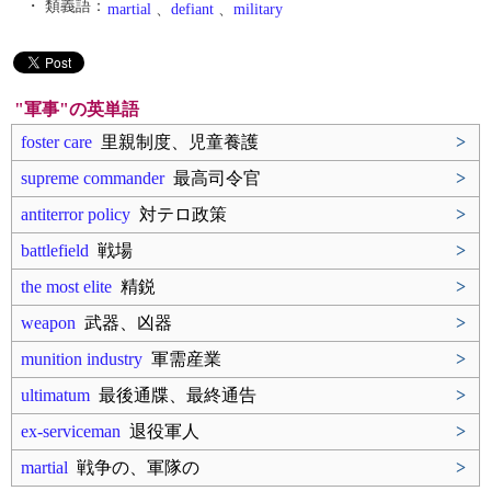
・ 類義語：
martial
、
defiant
、
military
"軍事"の英単語
foster care
里親制度、児童養護
>
supreme commander
最高司令官
>
antiterror policy
対テロ政策
>
battlefield
戦場
>
the most elite
精鋭
>
weapon
武器、凶器
>
munition industry
軍需産業
>
ultimatum
最後通牒、最終通告
>
ex‐serviceman
退役軍人
>
martial
戦争の、軍隊の
>