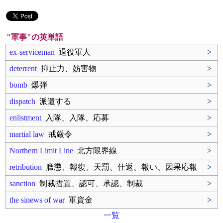
"軍事"の英単語
ex‐serviceman
退役軍人
>
deterrent
抑止力、妨害物
>
bomb
爆弾
>
dispatch
派遣する
>
enlistment
入隊、入隊、応募
>
martial law
戒厳令
>
Northern Limit Line
北方限界線
>
retribution
膺懲、報復、天罰、仕返、報い、因果応報
>
sanction
制裁措置、認可、承認、制裁
>
the sinews of war
軍資金
>
一覧