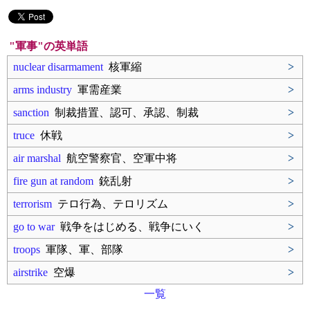
"軍事"の英単語
nuclear disarmament
核軍縮
>
arms industry
軍需産業
>
sanction
制裁措置、認可、承認、制裁
>
truce
休戦
>
air marshal
航空警察官、空軍中将
>
fire gun at random
銃乱射
>
terrorism
テロ行為、テロリズム
>
go to war
戦争をはじめる、戦争にいく
>
troops
軍隊、軍、部隊
>
airstrike
空爆
>
一覧