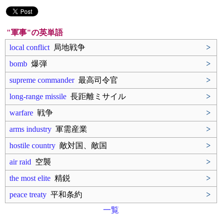
"軍事"の英単語
local conflict
局地戦争
>
bomb
爆弾
>
supreme commander
最高司令官
>
long-range missile
長距離ミサイル
>
warfare
戦争
>
arms industry
軍需産業
>
hostile country
敵対国、敵国
>
air raid
空襲
>
the most elite
精鋭
>
peace treaty
平和条約
>
一覧