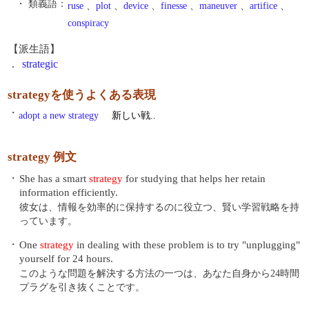
・ 類義語：
ruse
、
plot
、
device
、
finesse
、
maneuver
、
artifice
、
conspiracy
【派生語】
.
strategic
strategyを使うよくある表現
・
adopt a new strategy
新しい戦..
strategy 例文
・
She has a smart
strategy
for studying that helps her retain
information efficiently.
彼女は、情報を効率的に保持するのに役立つ、賢い学習戦略を持
っています。
・
One
strategy
in dealing with these problem is to try "unplugging"
yourself for 24 hours.
このような問題を解決する方法の一つは、あなた自身から24時間
プラグを引き抜くことです。