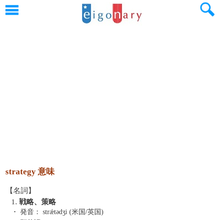
strategy 意味
【名詞】
1.
戦略、策略
・ 発音：
strǽtədʒi (米国/英国)