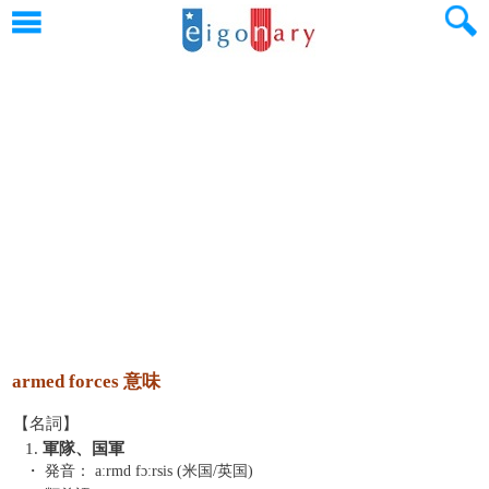
armed forces 意味
【名詞】
1.
軍隊、国軍
・ 発音：
aːrmd fɔːrsis (米国/英国)