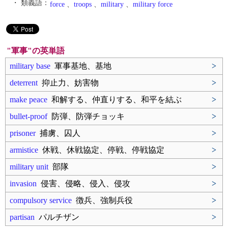
・ 類義語：
force
、
troops
、
military
、
military force
"軍事"の英単語
military base
軍事基地、基地
>
deterrent
抑止力、妨害物
>
make peace
和解する、仲直りする、和平を結ぶ
>
bullet-proof
防弾、防弾チョッキ
>
prisoner
捕虜、囚人
>
armistice
休戦、休戦協定、停戦、停戦協定
>
military unit
部隊
>
invasion
侵害、侵略、侵入、侵攻
>
compulsory service
徴兵、強制兵役
>
partisan
パルチザン
>