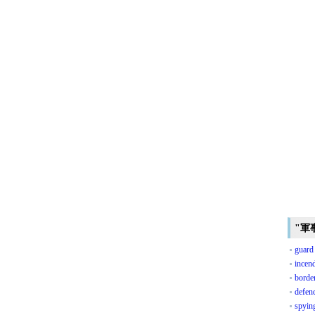
"軍
guard
incen
borde
defen
spying