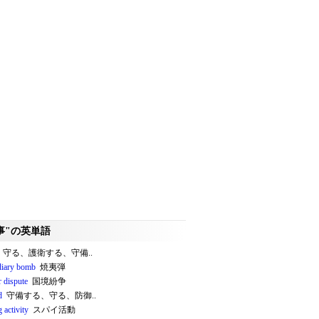
事"の英単語
守る、護衛する、守備..
diary bomb
焼夷弾
r dispute
国境紛争
d
守備する、守る、防御..
 activity
スパイ活動