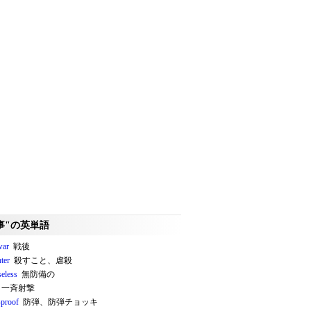
事"の英単語
war
戦後
ter
殺すこと、虐殺
seless
無防備の
一斉射撃
-proof
防弾、防弾チョッキ