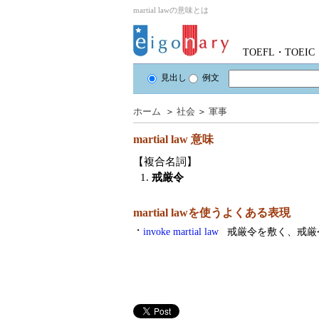
martial lawの意味とは
TOEFL・TOE
見出し
例文
ホーム
＞
社会
＞
軍事
martial law
意味
【複合名詞】
1.
戒厳令
martial lawを使うよくある表現
・
invoke martial law
戒厳令を敷く、戒厳