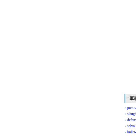
"軍
post-
slaugh
defen
salvo
bullet