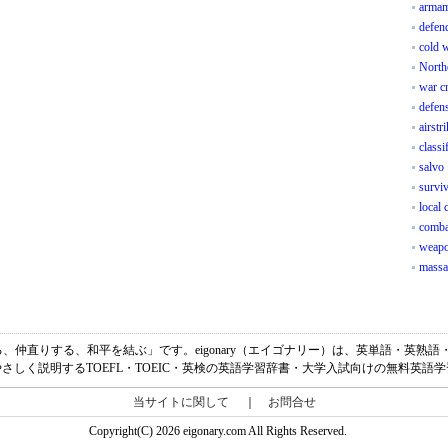
armam
defen
cold 
North
war c
defen
airstr
classi
salvo
surviv
local 
comba
weapo
massa
和解する、仲直りする、和平を結ぶ」です。eigonary（エイゴナリー）は、英単語・英
さしく説明するTOEFL・TOEIC・英検の英語学習辞書・大学入試向けの無料英語
当サイトに関して
｜
お問合せ
Copyright(C) 2026 eigonary.com All Rights Reserved.