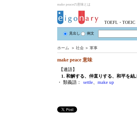
make peaceの意味とは
TOEFL・TOE
見出し
例文
ホーム
＞
社会
＞
軍事
make peace
意味
【連語】
1. 和解する、仲直りする、和平を結
・ 類義語：
settle
、
make up