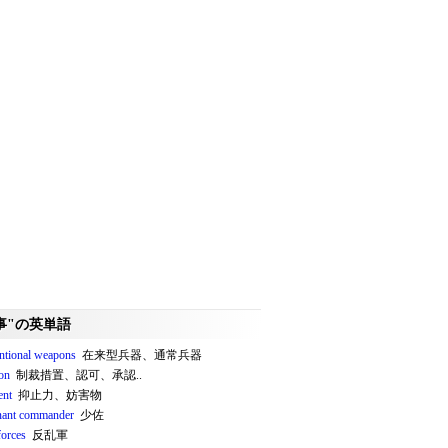
事"の英単語
ntional weapons
在来型兵器、通常兵器
ion
制裁措置、認可、承認..
ent
抑止力、妨害物
enant commander
少佐
forces
反乱軍