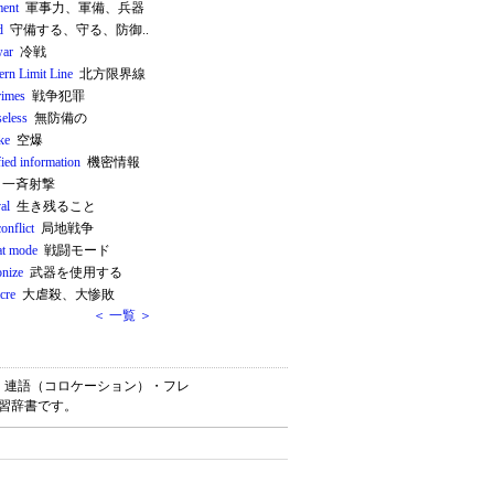
ent
軍事力、軍備、兵器
d
守備する、守る、防御..
war
冷戦
ern Limit Line
北方限界線
rimes
戦争犯罪
seless
無防備の
ike
空爆
fied information
機密情報
一斉射撃
al
生き残ること
conflict
局地戦争
t mode
戦闘モード
nize
武器を使用する
cre
大虐殺、大惨敗
＜ 一覧 ＞
熟語・連語（コロケーション）・フレ
学習辞書です。