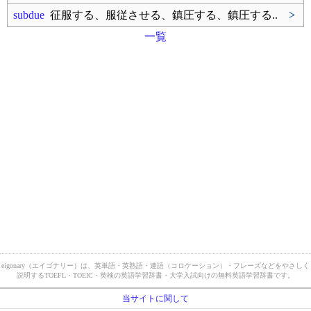
subdue
征服する、服従させる、鎮圧する、鎮圧する..
>
一覧
eigonary（エイゴナリー）は、英単語・英熟語・連語（コロケーション）・フレーズなどをやさしく
説明するTOEFL・TOEIC・英検の英語学習辞書・大学入試向けの無料英語学習辞書です。
当サイトに関して