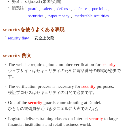
・ 発音：
sikjúərəti (米国/英国)
・ 類義語：
guard
、
safety
、
defense
、
defence
、
portfolio
、
securities
、
paper money
、
marketable securities
securityを使うよくある表現
・
security flaw
安全上欠陥
security 例文
・
The website requires phone number verification for
security
.
ウェブサイトはセキュリティのために電話番号の確認が必要で
す。
・
The verification process is necessary for
security
purposes.
検証プロセスはセキュリティの目的で必要です。
・
One of the
security
guards came shouting at Daniel.
ひとりの警備員が近づきダニエルに大声で叫んだ。
・
Logistos delivers training classes on Internet
security
to large
financial institutions and retail business world.