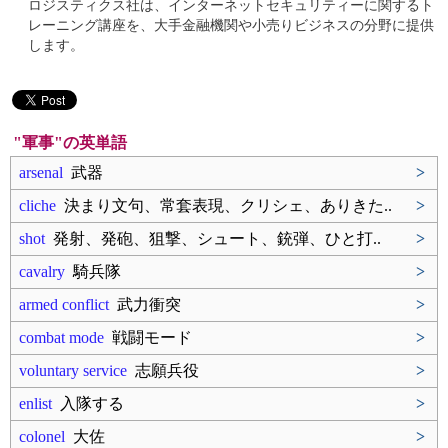
ロジスティクス社は、インターネットセキュリティーに関するト
レーニング講座を、大手金融機関や小売りビジネスの分野に提供
します。
"軍事"の英単語
arsenal
武器
>
cliche
決まり文句、常套表現、クリシェ、ありきた..
>
shot
発射、発砲、狙撃、シュート、銃弾、ひと打..
>
cavalry
騎兵隊
>
armed conflict
武力衝突
>
combat mode
戦闘モード
>
voluntary service
志願兵役
>
enlist
入隊する
>
colonel
大佐
>