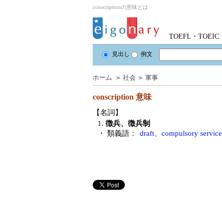
conscriptionの意味とは
TOEFL・TOE
見出し
例文
ホーム
＞
社会
＞
軍事
conscription
意味
【名詞】
1.
徴兵、徴兵制
・ 類義語：
draft
、
compulsory service