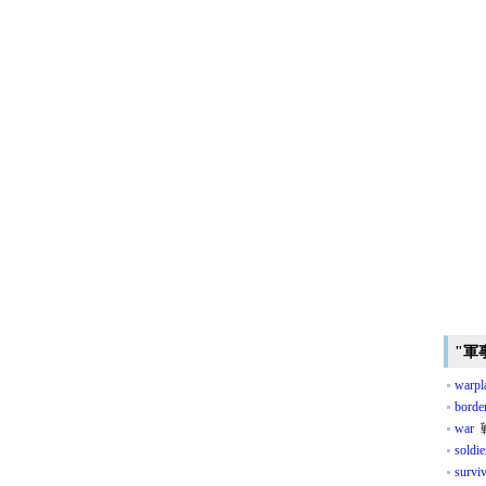
"軍
warpl
borde
war
soldie
survi