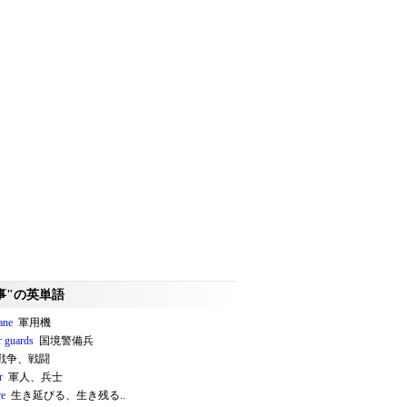
事"の英単語
ane
軍用機
r guards
国境警備兵
戦争、戦闘
r
軍人、兵士
ve
生き延びる、生き残る..