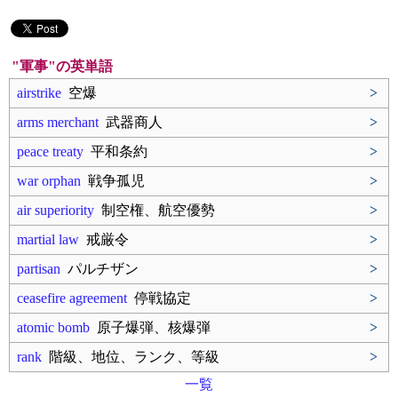
"軍事"の英単語
airstrike
空爆
>
arms merchant
武器商人
>
peace treaty
平和条約
>
war orphan
戦争孤児
>
air superiority
制空権、航空優勢
>
martial law
戒厳令
>
partisan
パルチザン
>
ceasefire agreement
停戦協定
>
atomic bomb
原子爆弾、核爆弾
>
rank
階級、地位、ランク、等級
>
一覧