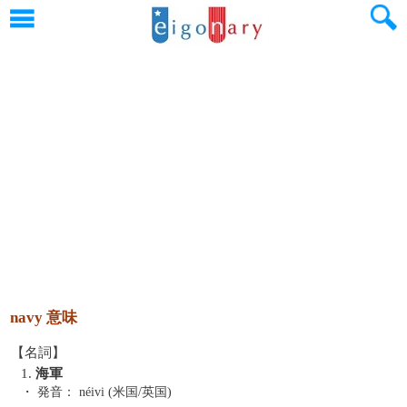
navy 意味
【名詞】
1.
海軍
・ 発音：
néivi (米国/英国)