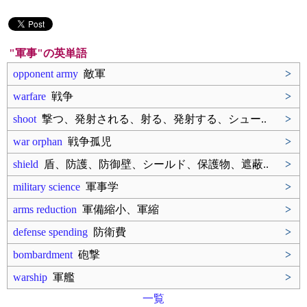
"軍事"の英単語
opponent army
敵軍
>
warfare
戦争
>
shoot
撃つ、発射される、射る、発射する、シュー..
>
war orphan
戦争孤児
>
shield
盾、防護、防御壁、シールド、保護物、遮蔽..
>
military science
軍事学
>
arms reduction
軍備縮小、軍縮
>
defense spending
防衛費
>
bombardment
砲撃
>
warship
軍艦
>
一覧