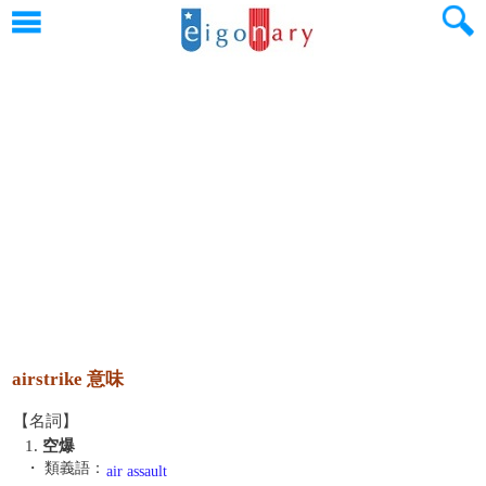
airstrike 意味
【名詞】
1.
空爆
・ 類義語：
air assault