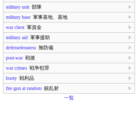
military unit
部隊
>
military base
軍事基地、基地
>
war chest
軍資金
>
military aid
軍事援助
>
defenselessness
無防備
>
post-war
戦後
>
war crimes
戦争犯罪
>
booty
戦利品
>
fire gun at random
銃乱射
>
一覧