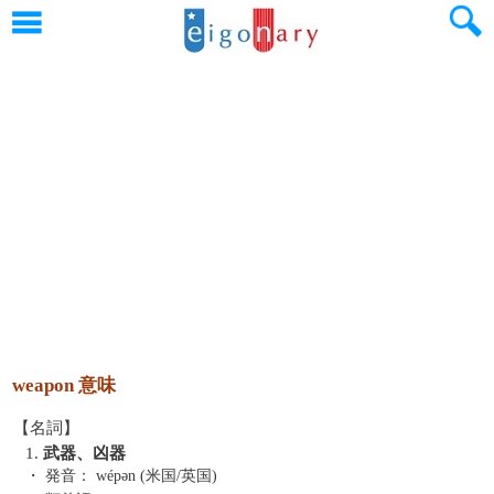
weapon 意味
【名詞】
1.
武器、凶器
・ 発音：
wépən (米国/英国)