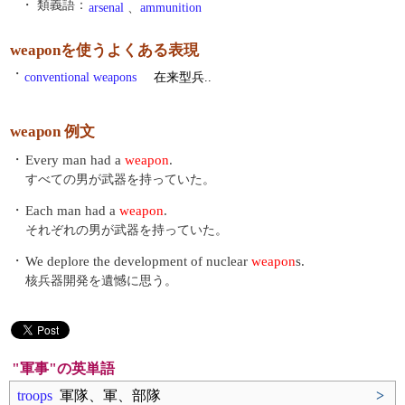
・ 類義語：
arsenal
、
ammunition
weaponを使うよくある表現
・
conventional weapons
在来型兵..
weapon 例文
・
Every man had a
weapon
.
すべての男が武器を持っていた。
・
Each man had a
weapon
.
それぞれの男が武器を持っていた。
・
We deplore the development of nuclear
weapon
s.
核兵器開発を遺憾に思う。
"軍事"の英単語
troops
軍隊、軍、部隊
>