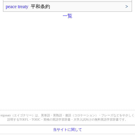
peace treaty
平和条約
>
一覧
eigonary（エイゴナリー）は、英単語・英熟語・連語（コロケーション）・フレーズなどをやさしく
説明するTOEFL・TOEIC・英検の英語学習辞書・大学入試向けの無料英語学習辞書です。
当サイトに関して