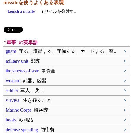
missileを使うよくある表現
・
launch a missile
ミサイルを発射す..
"軍事"の英単語
guard
守る、護衛する、守備する、ガードする、警..
>
military unit
部隊
>
the sinews of war
軍資金
>
weapon
武器、凶器
>
soldier
軍人、兵士
>
survival
生き残ること
>
Marine Corps
海兵隊
>
booty
戦利品
>
defense spending
防衛費
>