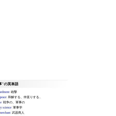
事"の英単語
ardment
砲撃
peace
和解する、仲直りする..
ke
戦争の、軍事の
ry science
軍事学
merchant
武器商人