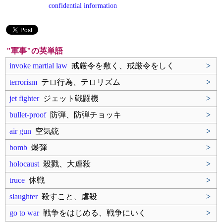
confidential information
"軍事"の英単語
invoke martial law
戒厳令を敷く、戒厳令をしく
>
terrorism
テロ行為、テロリズム
>
jet fighter
ジェット戦闘機
>
bullet-proof
防弾、防弾チョッキ
>
air gun
空気銃
>
bomb
爆弾
>
holocaust
殺戮、大虐殺
>
truce
休戦
>
slaughter
殺すこと、虐殺
>
go to war
戦争をはじめる、戦争にいく
>