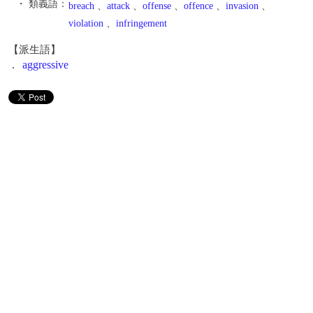
・ 類義語：
breach
、
attack
、
offense
、
offence
、
invasion
、
violation
、
infringement
【派生語】
.
aggressive