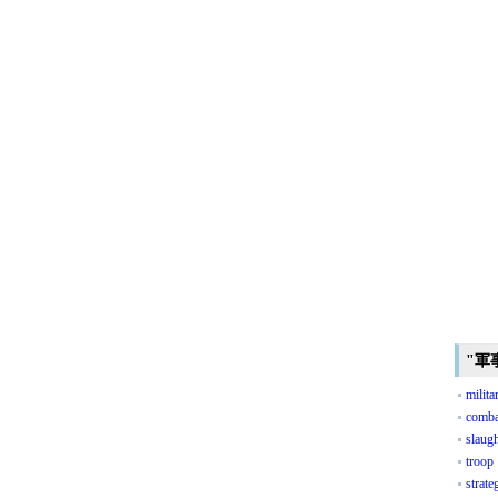
"軍
milita
comba
slaugh
troop
strate