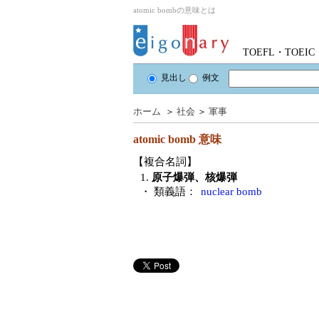
atomic bombの意味とは
TOEFL・TOE
見出し
例文
ホーム
＞
社会
＞
軍事
atomic bomb
意味
【複合名詞】
1.
原子爆弾、核爆弾
・ 類義語：
nuclear bomb