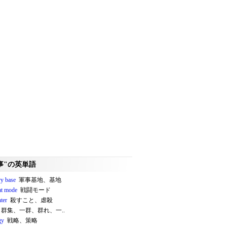
事"の英単語
ry base
軍事基地、基地
t mode
戦闘モード
ter
殺すこと、虐殺
群集、一群、群れ、一..
gy
戦略、策略