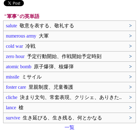
"軍事"の英単語
salute
敬意を表する、敬礼する
>
numerous army
大軍
>
cold war
冷戦
>
zero hour
予定行動開始、作戦開始予定時刻
>
atomic bomb
原子爆弾、核爆弾
>
missile
ミサイル
>
foster care
里親制度、児童養護
>
cliche
決まり文句、常套表現、クリシェ、ありきた..
>
lance
槍
>
survive
生き延びる、生き残る、何とかなる
>
一覧