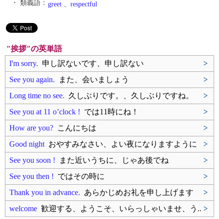
・ 類義語：
greet
、
respectful
"挨拶"の英単語
I'm sorry.
申し訳ないです、申し訳ない
>
See you again.
また、会いましょう
>
Long time no see.
久しぶりです。、久しぶりですね。
>
See you at 11 o’clock !
では11時にね！
>
How are you?
こんにちは
>
Good night
おやすみなさい、よい夜になりますように
>
See you soon !
また近いうちに、じゃあ後でね
>
See you then !
ではその時に
>
Thank you in advance.
あらかじめお礼を申し上げます
>
welcome
歓迎する、ようこそ、いらっしゃいませ、う..
>