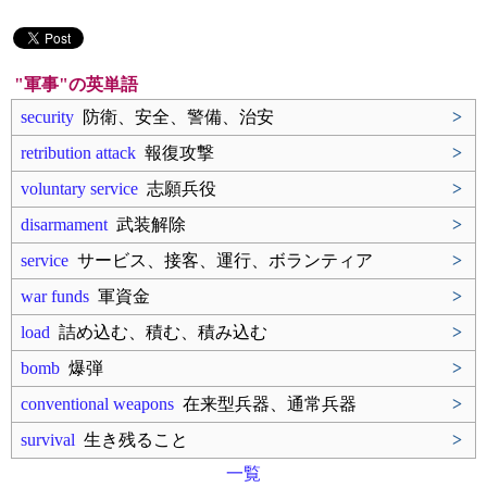
"軍事"の英単語
security
防衛、安全、警備、治安
>
retribution attack
報復攻撃
>
voluntary service
志願兵役
>
disarmament
武装解除
>
service
サービス、接客、運行、ボランティア
>
war funds
軍資金
>
load
詰め込む、積む、積み込む
>
bomb
爆弾
>
conventional weapons
在来型兵器、通常兵器
>
survival
生き残ること
>
一覧