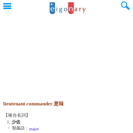
lieutenant commander 意味
【複合名詞】
1.
少佐
・ 類義語：
major