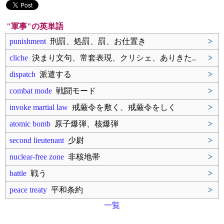
"軍事"の英単語
punishment
刑罰、処罰、罰、お仕置き
>
cliche
決まり文句、常套表現、クリシェ、ありきた..
>
dispatch
派遣する
>
combat mode
戦闘モード
>
invoke martial law
戒厳令を敷く、戒厳令をしく
>
atomic bomb
原子爆弾、核爆弾
>
second lieutenant
少尉
>
nuclear-free zone
非核地帯
>
battle
戦う
>
peace treaty
平和条約
>
一覧