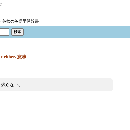
とは
IC・英検の英語学習辞書
 neither.
意味
に残らない。