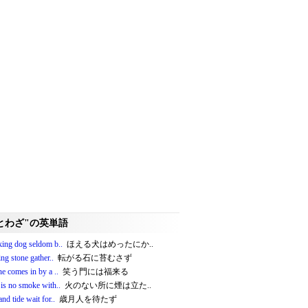
とわざ"の英単語
king dog seldom b..
ほえる犬はめったにか..
ing stone gather..
転がる石に苔むさず
e comes in by a ..
笑う門には福来る
 is no smoke with..
火のない所に煙は立た..
nd tide wait for..
歳月人を待たず