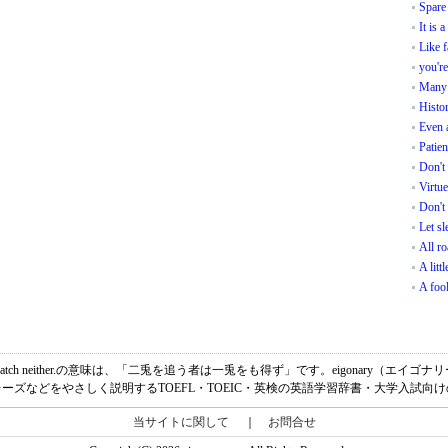
Spare 
It is a
Like f
you're
Many a
Histor
Even 
Patien
Don't 
Virtue
Don't 
Let sl
All ro
A litt
A fool
o hares will catch neither.の意味は、「二兎を追う者は一兎をも得ず」です。eigonar
ーズなどをやさしく説明するTOEFL・TOEIC・英検の英語学習辞書・大学入試向
当サイトに関して
｜
お問合せ