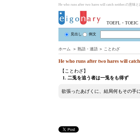
He who runs after two hares will catch neither.の意味
TOEFL・TOE
見出し
例文
ホーム
＞
熟語・連語
＞
ことわざ
He who runs after two hares will catch
【ことわざ】
1. 二兎を追う者は一兎をも得ず
欲張ったあげくに、結局何もその手