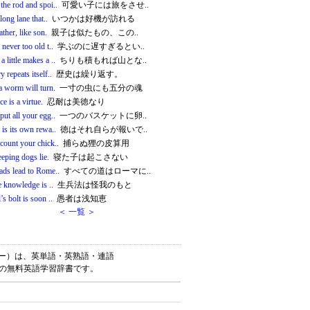
the rod and spoi..
可愛い子には旅をさせ..
 long lane that..
いつかは好機が訪れる
ather, like son.
親子は似たもの、この..
 never too old t..
学ぶのに遅すぎるとい..
 little makes a ..
ちりも積もれば山とな..
y repeats itself..
歴史は繰り返す。
a worm will turn.
一寸の虫にも五分の魂
ce is a virtue.
忍耐は美徳なり
put all your egg..
一つのバスケットに卵..
 is its own rewa..
徳はそれ自らが報いで..
count your chick..
捕らぬ狸の皮算用
eeping dogs lie.
寝た子は起こさない
ads lead to Rome..
すべての道はローマに..
le knowledge is ..
生兵法は怪我のもと
’s bolt is soon ..
愚者は浅知恵
＜ 一覧 ＞
y（エイゴナリー）は、英単語・英熟語・連語
けの無料英語学習辞書です。