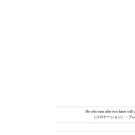
He who runs after tw
（コロケーション）・フレ