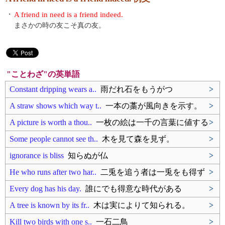
・
A friend in need is a friend indeed.
まさかの時の友こそ真の友。
"ことわざ"の英単語
Constant dripping wears a..
雨だれ石をもうがつ
>
A straw shows which way t..
一本の藁が風向きを示す。
>
A picture is worth a thou..
一枚の絵は一千の言葉に値する
>
Some people cannot see th..
木を見て森を見ず。
>
ignorance is bliss
知らぬが仏
>
He who runs after two har..
二兎を追う者は一兎をも得ず
>
Every dog has his day.
誰にでも得意な時代がある
>
A tree is known by its fr..
木は実によりて知られる。
>
Kill two birds with one s..
一石二鳥
>