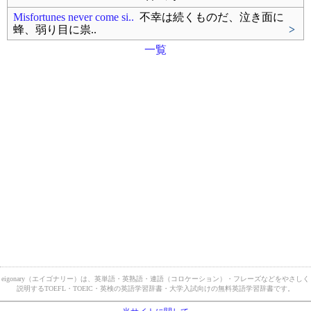
Misfortunes never come si..
不幸は続くものだ、泣き面に
蜂、弱り目に祟..
>
一覧
eigonary（エイゴナリー）は、英単語・英熟語・連語（コロケーション）・フレーズなどをやさしく
説明するTOEFL・TOEIC・英検の英語学習辞書・大学入試向けの無料英語学習辞書です。