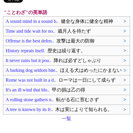
"ことわざ"の英単語
A sound mind in a sound b..
健全な身体に健全な精神
>
Time and tide wait for no..
歳月人を待たず
>
Offense is the best defen..
攻撃は最大の防御
>
History repeats itself.
歴史は繰り返す。
>
It never rains but it pou..
降れば必ずどしゃぶり
>
A barking dog seldom bite..
ほえる犬はめったにかまない
>
Rome was not built in a d..
ローマは一日にして成らず
>
It's an ill wind that blo..
甲の損は乙の得
>
A rolling stone gathers n..
転がる石に苔むさず
>
A tree is known by its fr..
木は実によりて知られる。
>
一覧