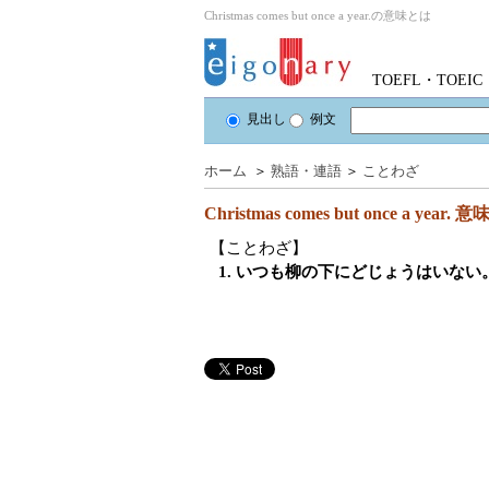
Christmas comes but once a year.の意味とは
TOEFL・TOE
見出し
例文
ホーム
＞
熟語・連語
＞
ことわざ
Christmas comes but once a year.
意
【ことわざ】
1. いつも柳の下にどじょうはいない