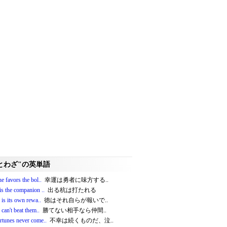
とわざ"の英単語
e favors the bol..
幸運は勇者に味方する..
is the companion ..
出る杭は打たれる
 is its own rewa..
徳はそれ自らが報いで..
 can't beat them..
勝てない相手なら仲間..
rtunes never come..
不幸は続くものだ、泣..