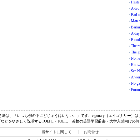
Haste
A dro
Bad ne
Man ca
Barki
A day 
Blood 
The pr
The gr
No ne
Knowl
See Na
A word
No gai
Fortun
 once a year.の意味は、「いつも柳の下にどじょうはいない。」です。eigonary（エイゴ
などをやさしく説明するTOEFL・TOEIC・英検の英語学習辞書・大学入試向けの
当サイトに関して
｜
お問合せ