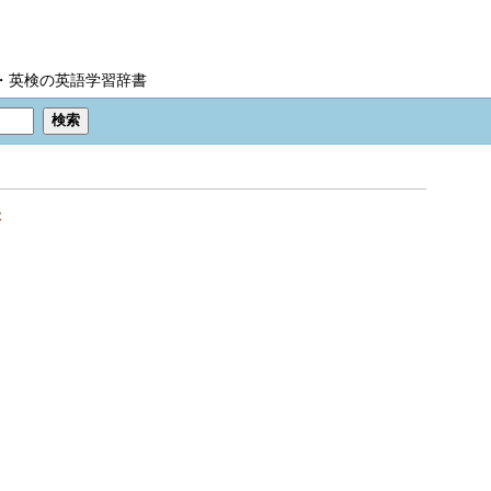
IC・英検の英語学習辞書
味
。