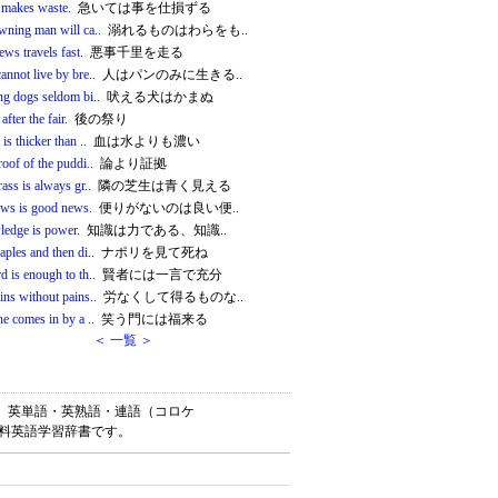
 makes waste.
急いては事を仕損ずる
wning man will ca..
溺れるものはわらをも..
ws travels fast.
悪事千里を走る
nnot live by bre..
人はパンのみに生きる..
ng dogs seldom bi..
吠える犬はかまぬ
after the fair.
後の祭り
is thicker than ..
血は水よりも濃い
oof of the puddi..
論より証拠
ass is always gr..
隣の芝生は青く見える
ws is good news.
便りがないのは良い便..
edge is power.
知識は力である、知識..
ples and then di..
ナポリを見て死ね
 is enough to th..
賢者には一言で充分
ns without pains..
労なくして得るものな..
e comes in by a ..
笑う門には福来る
＜ 一覧 ＞
ナリー）は、英単語・英熟語・連語（コロケ
無料英語学習辞書です。