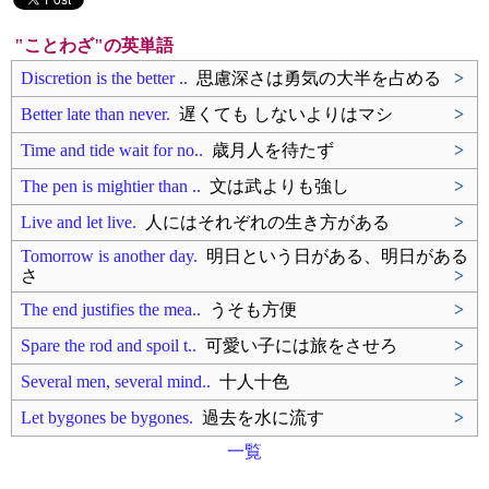
"ことわざ"の英単語
Discretion is the better ..
思慮深さは勇気の大半を占める
>
Better late than never.
遅くても しないよりはマシ
>
Time and tide wait for no..
歳月人を待たず
>
The pen is mightier than ..
文は武よりも強し
>
Live and let live.
人にはそれぞれの生き方がある
>
Tomorrow is another day.
明日という日がある、明日がある
さ
>
The end justifies the mea..
うそも方便
>
Spare the rod and spoil t..
可愛い子には旅をさせろ
>
Several men, several mind..
十人十色
>
Let bygones be bygones.
過去を水に流す
>
一覧