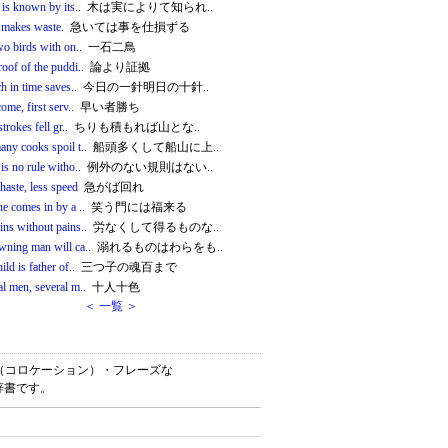
 is known by its..
木は実によりて知られ..
 makes waste.
急いては事を仕損ずる
wo birds with on..
一石二鳥
oof of the puddi..
論より証拠
ch in time saves..
今日の一針明日の十針..
come, first serv..
早い者勝ち
strokes fell gr..
ちりも積もれば山とな..
ny cooks spoil t..
船頭多くして船山に上..
is no rule witho..
例外のない規則はない..
haste, less speed
急がば回れ
e comes in by a ..
笑う門には福来る
ns without pains..
労なくして得るものな..
wning man will ca..
溺れるものはわらをも..
ild is father of..
三つ子の魂百まで
l men, several m..
十人十色
＜ 一覧 ＞
・連語（コロケーション）・フレーズな
辞書です。