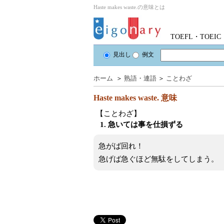
Haste makes waste.の意味とは
TOEFL・TOE
見出し
例文
ホーム
＞
熟語・連語
＞
ことわざ
Haste makes waste.
意味
【ことわざ】
1. 急いては事を仕損ずる
急がば回れ！
急げば急ぐほど無駄をしてしまう。