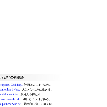
とわざ"の英単語
roposes, God disp..
計画は人にあり&#x..
nnot live by bre..
人はパンのみに生きる..
nd tide wait for..
歳月人を待たず
row is another da..
明日という日がある、..
elps those who he..
天は自ら助くる者を助..