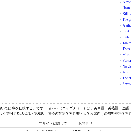
A tree
Haste
Kill t
The pr
A stit
First 
Little 
Too ma
There 
More 
Fortun
No gai
A dro
The ch
Severa
.の意味は、「急いては事を仕損ずる」です。eigonary（エイゴナリー）は、英単語・英熟語
しく説明するTOEFL・TOEIC・英検の英語学習辞書・大学入試向けの無料英語学習
当サイトに関して
｜
お問合せ