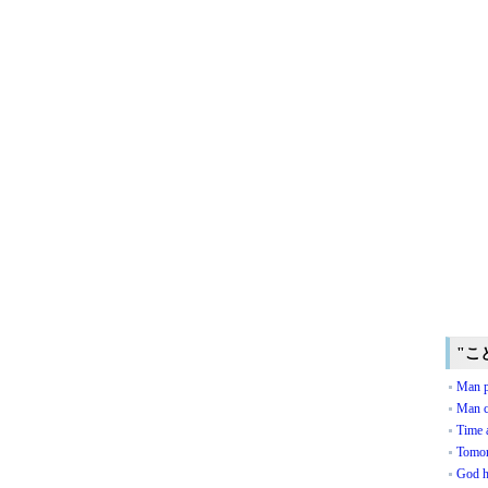
"こ
Man p
Man ca
Time a
Tomor
God h