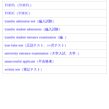
TOEFL（TOEFL）
TOEIC（TOEIC）
transfer admission test（編入試験）
transfer student admissions（編入試験）
transfer student entrance examination（編..）
true-false test（正誤テスト、○×式テスト）
university entrance examination（大学入試、大学..）
unsuccessful applicant（不合格者）
written test（筆記テスト）