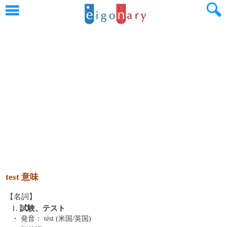
test 意味
【名詞】
1.
試験、テスト
・ 発音：
tést (米国/英国)