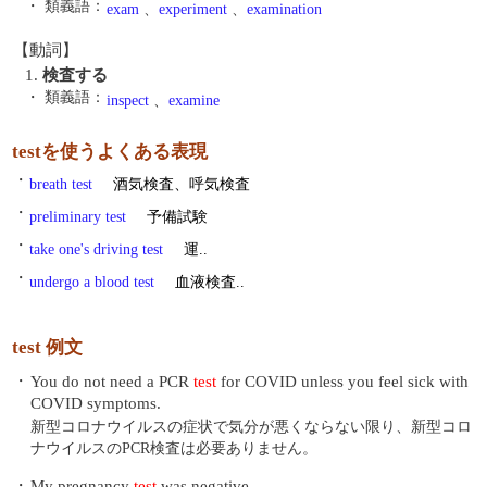
・ 類義語：
exam
、
experiment
、
examination
【動詞】
1.
検査する
・ 類義語：
inspect
、
examine
testを使うよくある表現
・
breath test
酒気検査、呼気検査
・
preliminary test
予備試験
・
take one's driving test
運..
・
undergo a blood test
血液検査..
test 例文
・
You do not need a PCR
test
for COVID unless you feel sick with
COVID symptoms.
新型コロナウイルスの症状で気分が悪くならない限り、新型コロ
ナウイルスのPCR検査は必要ありません。
・
My pregnancy
test
was negative.