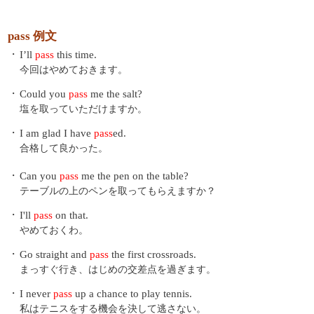
pass 例文
・
I’ll
pass
this time.
今回はやめておきます。
・
Could you
pass
me the salt?
塩を取っていただけますか。
・
I am glad I have
pass
ed.
合格して良かった。
・
Can you
pass
me the pen on the table?
テーブルの上のペンを取ってもらえますか？
・
I'll
pass
on that.
やめておくわ。
・
Go straight and
pass
the first crossroads.
まっすぐ行き、はじめの交差点を過ぎます。
・
I never
pass
up a chance to play tennis.
私はテニスをする機会を決して逃さない。