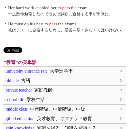
・
Her hard work enabled her to
pass
the exam.
一生懸命勉強したので彼女は試験に合格する事が出来た。
・
He must do his best to
pass
the exams.
彼はテストに合格するために、最善を尽くさなくてはいけない。
"教育"の英単語
university entrance rate
大学進学率
>
old tale
古語
>
private teacher
家庭教師
>
school life
学校生活
>
middle class
中産階級、中流階級、中級
>
gifted education
英才教育、ギフテッド教育
>
gain knowledge
知識を得る、知識を習得する
>