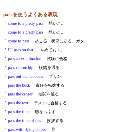
passを使うよくある表現
・
come to a pretty pass
酷いこ..
・
come to a pretty pass
酷いこ..
・
come to pass
起こる、状況にある、ガタ..
・
I'll pass on that.
やめておく、..
・
pass an examination
試験に合格..
・
pass censorship
検閲を通る
・
pass out the handouts
プリン..
・
pass the buck
責任を転嫁する
・
pass the censor
検閲を通る
・
pass the text
テストに合格する
・
pass the time
暇をつぶす
・
pass the time of day
挨拶する..
・
pass with flying colors
見..