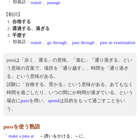
・ 類義語：
transit
、
passage
【動詞】
1.
合格する
2.
通過する、過ぎる
3.
手渡す
・ 類義語：
transit
、
go through
、
pass through
、
pass an examination
passは「歩く、通る」の意味。「進む」「通り過ぎる」とい
う意味の言葉で、場所を「通り越す」、時間を「通り過ぎ
る」という意味がある。
試験に「合格する、受かる」という意味がある。あてもなく
時間を過ごしたり、いつの間にか時間が過ぎている、という
場合に
pass
を用い、
spend
は目的をもって過ごすことをい
う。
passを使う熟語
・
make a pass at
～誘いをかける、～に..