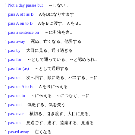
・
Not a day passes but
～しない..
・
pass A off as B
AをBになりすます
・
pass A on to B
AをＢに渡す、ＡをＢ..
・
pass a sentence on
～に判決を言..
・
pass away
死ぬ、亡くなる、他界する
・
pass by
大目に見る、通り過ぎる
・
pass for
～として通っている、～と認められ..
・
pass for (as)
～として通用する
・
pass on
次へ回す、順に送る、パスする、～に..
・
pass on A to B
ＡをＢに伝える
・
pass on to
～に伝える、～につなぐ、～に..
・
pass out
気絶する、気を失う
・
pass over
横切る、引き渡す、大目に見る、..
・
pass up
見過ごす、逃す、遠慮する、見送る
・
passed away
亡くなる