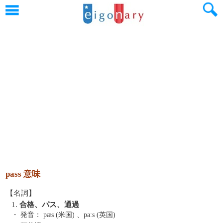
pass 意味
【名詞】
1.
合格、パス、通過
・ 発音：
pæs (米国) 、paːs (英国)