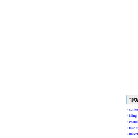
"試
contes
filing
exami
take 
univer