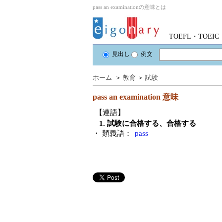
pass an examinationの意味とは
TOEFL・TOE
見出し
例文
ホーム
＞
教育
＞
試験
pass an examination
意味
【連語】
1. 試験に合格する、合格する
・ 類義語：
pass