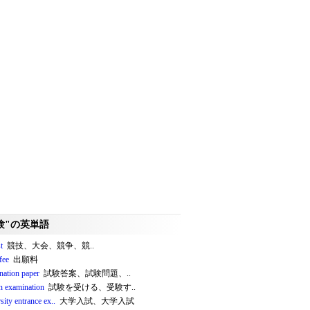
験"の英単語
t
競技、大会、競争、競..
 fee
出願料
nation paper
試験答案、試験問題、..
an examination
試験を受ける、受験す..
sity entrance ex..
大学入試、大学入試