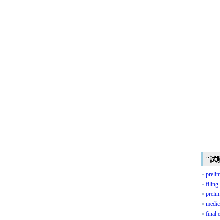
"試
prelim
filing
preli
medic
final