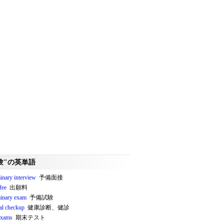
験"の英単語
inary interview
予備面接
 fee
出願料
minary exam
予備試験
al checkup
健康診断、健診
 exams
期末テスト