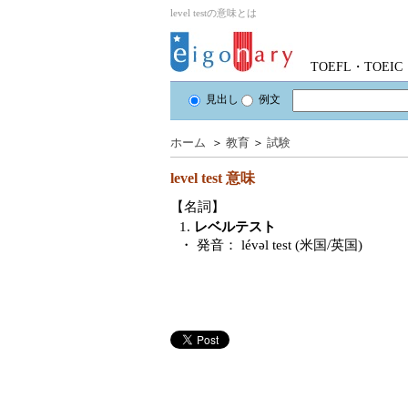
level testの意味とは
TOEFL・TOE
見出し
例文
ホーム
＞
教育
＞
試験
level test
意味
【名詞】
1.
レベルテスト
・ 発音：
lévəl test (米国/英国)