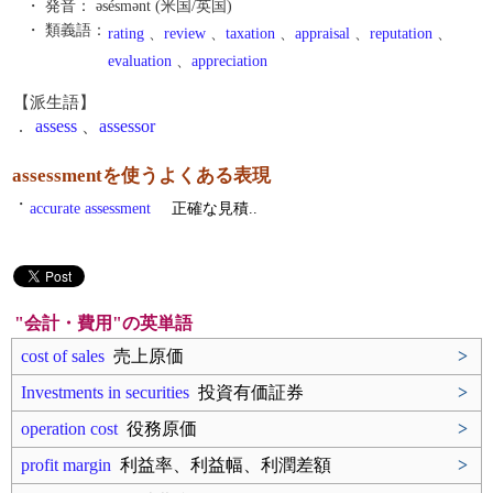
・ 発音：
əsésmənt (米国/英国)
・ 類義語：
rating
、
review
、
taxation
、
appraisal
、
reputation
、
evaluation
、
appreciation
【派生語】
.
assess
、
assessor
assessmentを使うよくある表現
・
accurate assessment
正確な見積..
"会計・費用"の英単語
cost of sales
売上原価
>
Investments in securities
投資有価証券
>
operation cost
役務原価
>
profit margin
利益率、利益幅、利潤差額
>