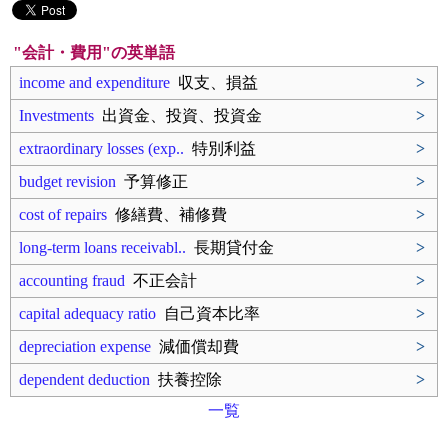
"会計・費用"の英単語
income and expenditure
収支、損益
>
Investments
出資金、投資、投資金
>
extraordinary losses (exp..
特別利益
>
budget revision
予算修正
>
cost of repairs
修繕費、補修費
>
long-term loans receivabl..
長期貸付金
>
accounting fraud
不正会計
>
capital adequacy ratio
自己資本比率
>
depreciation expense
減価償却費
>
dependent deduction
扶養控除
>
一覧