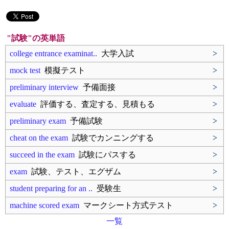
"試験"の英単語
college entrance examinat..
大学入試
>
mock test
模擬テスト
>
preliminary interview
予備面接
>
evaluate
評価する、査定する、見積もる
>
preliminary exam
予備試験
>
cheat on the exam
試験でカンニングする
>
succeed in the exam
試験にパスする
>
exam
試験、テスト、エグザム
>
student preparing for an ..
受験生
>
machine scored exam
マークシート方式テスト
>
一覧