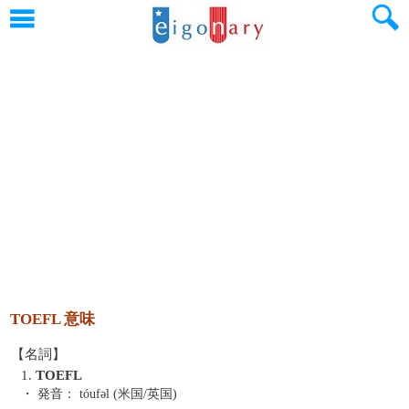
TOEFL 意味
【名詞】
1.
TOEFL
・ 発音：
tóufəl (米国/英国)