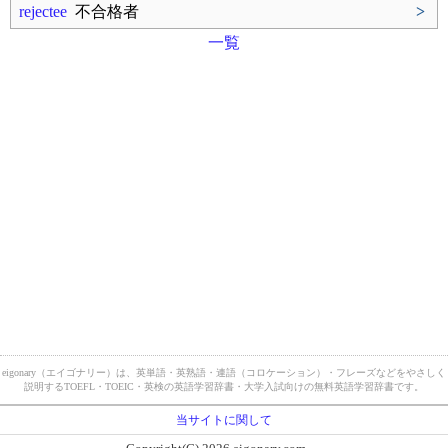
rejectee
不合格者
>
一覧
eigonary（エイゴナリー）は、英単語・英熟語・連語（コロケーション）・フレーズなどをやさしく
説明するTOEFL・TOEIC・英検の英語学習辞書・大学入試向けの無料英語学習辞書です。
当サイトに関して