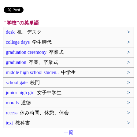
"学校"の英単語
desk
机、デスク
>
college days
学生時代
>
graduation ceremony
卒業式
>
graduation
卒業、卒業式
>
middle high school studen..
中学生
>
school gate
校門
>
junior high girl
女子中学生
>
morals
道徳
>
recess
休み時間、休憩、休会
>
text
教科書
>
一覧