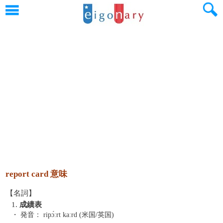
report card 意味
【名詞】
1.
成績表
・ 発音：
ripɔ́ːrt kaːrd (米国/英国)