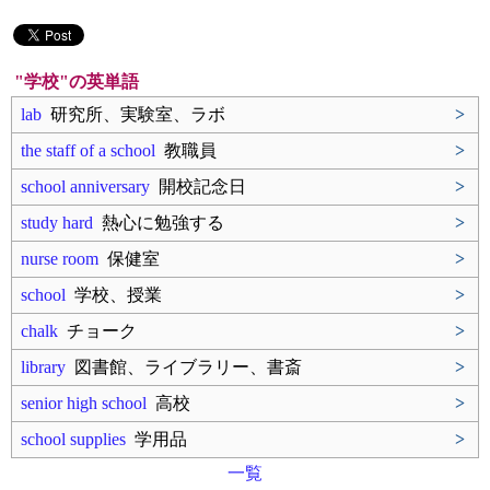
"学校"の英単語
lab
研究所、実験室、ラボ
>
the staff of a school
教職員
>
school anniversary
開校記念日
>
study hard
熱心に勉強する
>
nurse room
保健室
>
school
学校、授業
>
chalk
チョーク
>
library
図書館、ライブラリー、書斎
>
senior high school
高校
>
school supplies
学用品
>
一覧