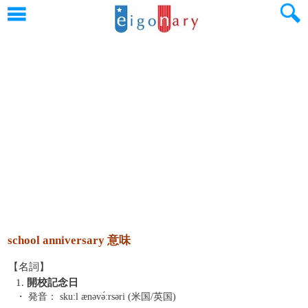
school anniversary 意味
【名詞】
1.
開校記念日
・ 発音：
skuːl ӕnəvə́ːrsəri (米国/英国)