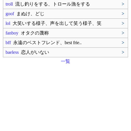
troll
流し釣りをする、トロール漁をする
>
goof
まぬけ、どじ
>
lol
大笑いする様子、声を出して笑う様子、笑
>
fanboy
オタクの蔑称
>
bff
永遠のベストフレンド、best frie..
>
baeless
恋人がいない
>
一覧