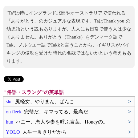
"Ta"は特にイングランド北部やオーストラリアで使われる
「ありがとう」のカジュアルな表現です。TaはThank you.の
幼児語という説もありますが、大人にも日常で使う人は少な
くありません。ありがとう（Thanks）をデンマーク語で
Tak、ノルウエー語でTakkと言うことから、イギリスがバイ
キングの侵攻を受けた時代の名残ではないかという考えもあ
ります。
"俗語・スラング"の英単語
slut
尻軽女、やりまん、ぱんこ
>
on fleek
完璧だ、キマってる、最高だ
>
hun
ハニー、恋人や妻を呼ぶ言葉、Honeyの..
>
YOLO
人生一度きりだから
>